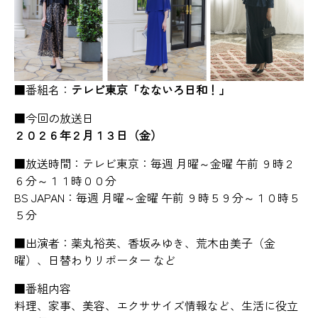
■番組名：
テレビ東京「なないろ日和！」
■今回の放送日
２０２６年２月１３日（金）
■放送時間：テレビ東京：毎週 月曜～金曜 午前 ９時２
６分～１１時００分
BS JAPAN：毎週 月曜～金曜 午前 ９時５９分～１０時５
５分
■出演者：薬丸裕英、香坂みゆき、荒木由美子（金
曜）、日替わりリポーター など
■番組内容
料理、家事、美容、エクササイズ情報など、生活に役立